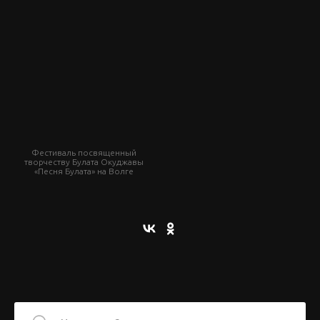
Фестиваль посвященный
творчеству Булата Окуджавы
«Песня Булата» на Волге