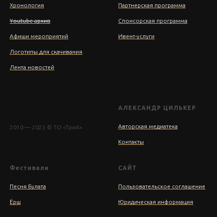
Хронология
Партнерская программа
Youtube архив
Спонсорская программа
Афиши мероприятий
Ивент-услуги
Логотипы для скачивания
Лента новостей
АЛЕКСАНДР ЦИЛЬКЕР
Авторская медиатека
2010 — 2023 © TO «ТриА»
Контакты
Фестивали
САЙТ
Песня Булата
Пользовательское соглашение
Ёрш
Юридическая информация