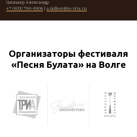
Цилькер Александр
+7 (903) 790−8906
|
a.tsilker@to-tria.ru
Организаторы фестиваля
«Песня Булата» на Волге