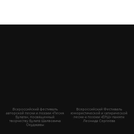
Всероссийский фестиваль
Всероссийский Фестиваль
авторской песни и поэзии «Песня
юмористической и сатирической
Булата», посвященный
песни и поэзии «ЁРШ» памяти
творчеству Булата Шалвовича
Леонида Сергеева
Окуджавы